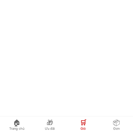
🏠
🎁
🛒
📦
Trang chủ
Ưu đãi
Giỏ
Đơn